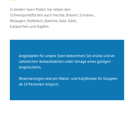
In beiden Seen finden Sie neben den
Schwerpunktfischen auch Hechte, Braxen, Schleien,
Rotaugen, Rotfedern, Barsche, Aale, Gibel,
Karauschen und Rapfen.
Angelkarten für unsere Seen bekommen Sie
online
und an
zahlreichen Verkaufsstellen
unter Vorlage eines gültigen
Angelscheins.
Reservierungen
sind am Waller- und Karpfensee für Gruppen
ab 10 Personen möglich.