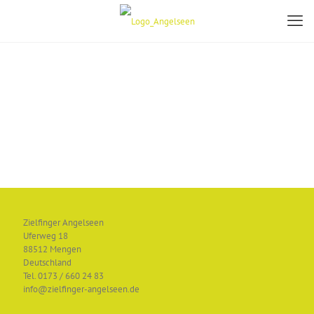
Zielfinger Angelseen
Uferweg 18
88512 Mengen
Deutschland
Tel. 0173 / 660 24 83
info@zielfinger-angelseen.de