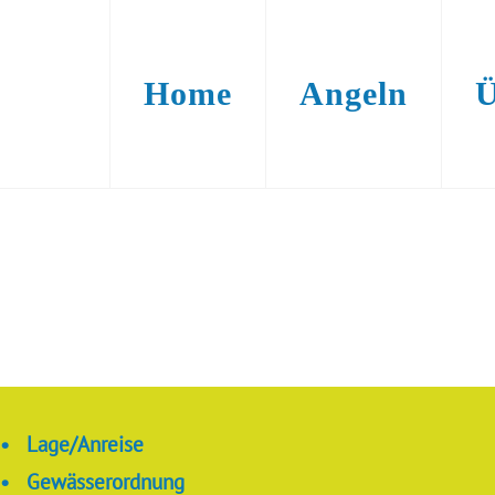
Home
Angeln
Ü
•
Lage/Anreise
•
Gewässerordnung